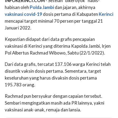
INFOKERINCI.COM
- Setelah “dikeroyok” habis-
habisan oleh
Polda Jambi
dan jajaran, akhirnya
vaksinasi
covid-19
dosis pertama di Kabupaten
Kerinci
mencapai target minimal 70 persen per tanggal 21
Januari 2022.
Kepastian didapat dari data grafis pencapaian
vaksinasi di Kerinci yang diterima Kapolda Jambi, Irjen
Pol Albertus Rachmad Wibowo, Sabtu (22/1/2022).
Dari data grafis, tercatat 137.106 warga Kerinci telah
disuntik vaksin dosis pertama. Sementara, target
keseluruhan yang harus divaksin dosis pertama
195.783 orang.
Rachmad pun bersyukur dengan capaian tersebut.
Sembari mengingatkan masih ada PR lainnya, yakni
vaksinasi anak-anak, remaja dan lansia.