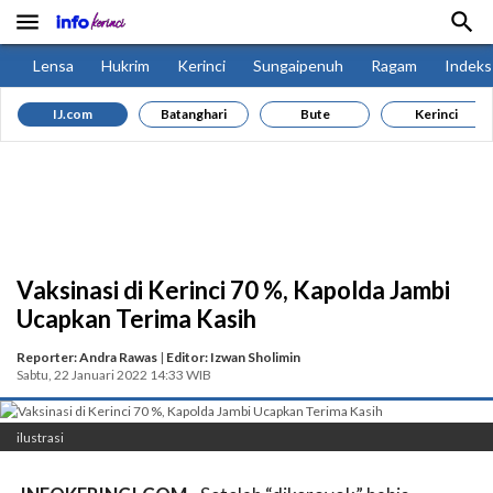


Lensa
Hukrim
Kerinci
Sungaipenuh
Ragam
Indeks
IJ.com
Batanghari
Bute
Kerinci
Vaksinasi di Kerinci 70 %, Kapolda Jambi
Ucapkan Terima Kasih
Reporter: Andra Rawas
|
Editor: Izwan Sholimin
Sabtu, 22 Januari 2022 14:33 WIB
ilustrasi