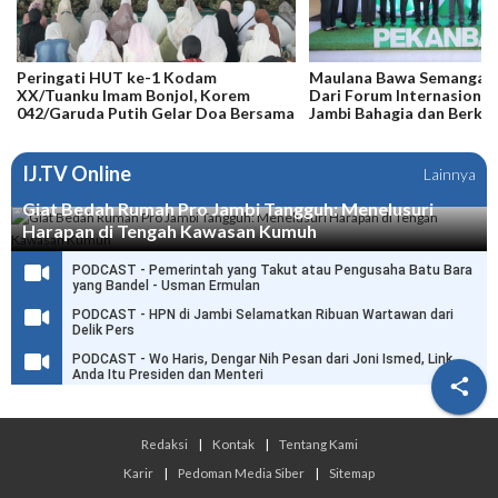
Peringati HUT ke-1 Kodam
Maulana Bawa Semangat G
XX/Tuanku Imam Bonjol, Korem
Dari Forum Internasional
042/Garuda Putih Gelar Doa Bersama
Jambi Bahagia dan Berkel
IJ.TV Online
Lainnya
Giat Bedah Rumah Pro Jambi Tangguh: Menelusuri
Harapan di Tengah Kawasan Kumuh
PODCAST - Pemerintah yang Takut atau Pengusaha Batu Bara
yang Bandel - Usman Ermulan
PODCAST - HPN di Jambi Selamatkan Ribuan Wartawan dari
Delik Pers
PODCAST - Wo Haris, Dengar Nih Pesan dari Joni Ismed, Link
Anda Itu Presiden dan Menteri

Redaksi
|
Kontak
|
Tentang Kami
Karir
|
Pedoman Media Siber
|
Sitemap