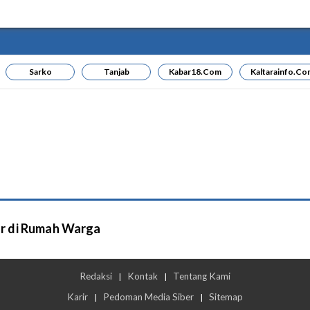
Sarko
Tanjab
Kabar18.com
Kaltarainfo.co
ur di Rumah Warga
Redaksi
Kontak
Tentang Kami
|
|
Karir
Pedoman Media Siber
Sitemap
|
|