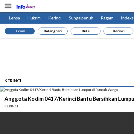

Lensa
Hukrim
Kerinci
Sungaipenuh
Ragam
Indeks
IJ.com
Batanghari
Bute
Kerinci
KERINCI
Anggota Kodim 0417/Kerinci Bantu Bersihkan Lump
KERINCI