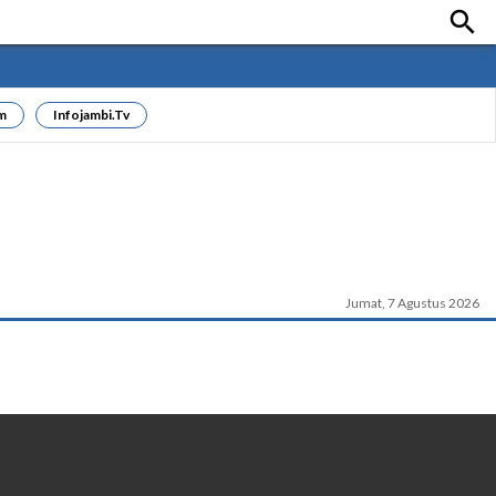

m
Infojambi.tv
Jumat, 7 Agustus 2026