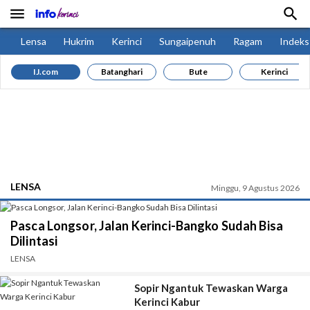


Lensa
Hukrim
Kerinci
Sungaipenuh
Ragam
Indeks
IJ.com
Batanghari
Bute
Kerinci
LENSA
Minggu, 9 Agustus 2026
Pasca Longsor, Jalan Kerinci-Bangko Sudah Bisa
Dilintasi
LENSA
Sopir Ngantuk Tewaskan Warga
Kerinci Kabur