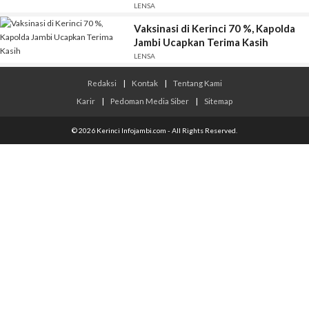
LENSA
Vaksinasi di Kerinci 70 %, Kapolda
Jambi Ucapkan Terima Kasih
LENSA
Redaksi
|
Kontak
|
Tentang Kami
Karir
|
Pedoman Media Siber
|
Sitemap
© 2026 Kerinci Infojambi.com - All Rights Reserved.