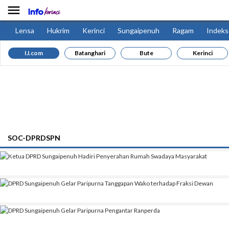

Lensa
Hukrim
Kerinci
Sungaipenuh
Ragam
Indeks
IJ.com
Batanghari
Bute
Kerinci
SOC-DPRDSPN