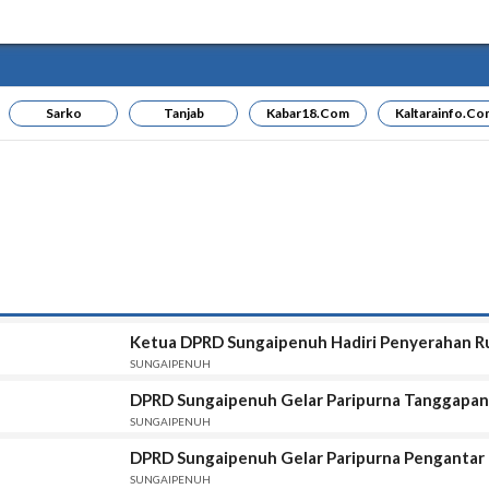
Sarko
Tanjab
Kabar18.com
Kaltarainfo.co
Ketua DPRD Sungaipenuh Hadiri Penyerahan 
SUNGAIPENUH
DPRD Sungaipenuh Gelar Paripurna Tanggapan
SUNGAIPENUH
DPRD Sungaipenuh Gelar Paripurna Pengantar
SUNGAIPENUH